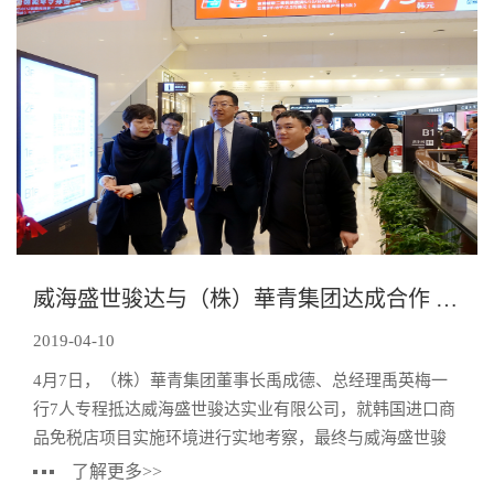
威海盛世骏达与（株）華青集团达成合作 首家进口商品免税店落户
2019-04-10
4月7日，（株）華青集团董事长禹成德、总经理禹英梅一
行7人专程抵达威海盛世骏达实业有限公司，就韩国进口商
品免税店项目实施环境进行实地考察，最终与威海盛世骏
达达成战略合作意向，议定由（株）華青集团和威海
了解更多>>