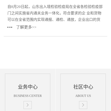
自8月20日起，山东出入境检验检疫局在全省各检验检疫部
门之间实施省内通关业务一体化，符合要求的企 业和货物
可以在全省范围内实现通报、通检、通放，企业出口的货
物经产地检验检疫合格后直接放行出口，进口的货
了解更多>>
业务中心
社区中心
BUSINESS CENTER
ABOUT US