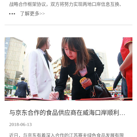
战略合作框架协议，双方将努力实现两地口岸信息互换、
监管互认、执法互助，推进两地陆陆联运、陆海联运、海
了解更多>>
与京东合作的食品供应商在威海口岸顺利通关
2018-06-13
近日，与京东有着深入合作的江苏赛夫绿色食品发展有限